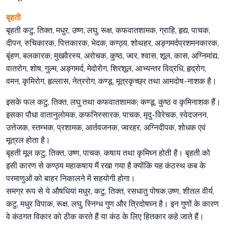
बृहती
बृहती कटु, तिक्त, मधुर, उष्ण, लघु, रूक्ष, कफवातशामक, ग्राहि, हृद्य, पाचक,
दीपन, रुचिकारक, पित्तकारक, भेदक, कण्ठ्य, शोथहर, अङ्गमर्दप्रशमनकारक,
बृंहण, बलकारक; मुखवैरस्य, अरोचक, कुष्ठ, ज्वर, श्वास, शूल, कास, अग्निमांद्य,
वातरोग, शोष, गुल्म, अङ्गमर्द, मेदोरोग, शिरशूल, आभ्यन्तर विद्रधि, हृद्रोग,
वमन, कृमिरोग, हृल्लास, नेत्ररोग, कण्डू, मूत्रकृच्छ्र तथा आमदोष-नाशक है।
इसके फल कटु, तिक्त, लघु तथा कफवातशामक; कण्डू, कुष्ठ व कृमिनाशक हैं।
इसका पौधा वातानुलोमक, कफनिस्सारक, पाचक, मृदु-विरेचक, स्वेदजनन,
उत्तेजक, स्तम्भक, प्रशामक, आर्तवजनक, ज्वरहर, अग्निदीपक, शोधक एवं
मूत्रल होता है।
बृहती मूल कटु, तिक्त, उष्ण, पाचक, कषाय तथा कृमिघ्न होती है। बृहती को
इसी कारण से कण्ठ्य महाकषाय मैं रखा गया है क्योंकि यह कंठस्थ कब के
परमाणुओं को बाहर निकालने में सहयोगी होगा।
समग्र रूप से ये औषधियां मधुर, कटु, तिक्त, रसधातु पोषक,उष्ण, शीतल वीर्य,
कटु, मधुर विपाक, रूक्ष, लघु, स्निग्ध गुण और त्रिदोषघ्न है। इन गुणों के कारण
वे कंठगत विकार को ठीक करते हैं या कंठ के लिए हितकार कहे जाते हैं।