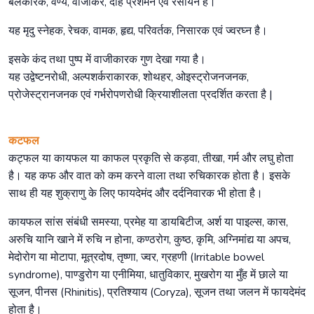
बलकारक, वर्ण्य, वाजीकर, दाह प्रशमन एवं रसायन है।
यह मृदु स्नेहक, रेचक, वामक, हृद्य, परिवर्तक, निसारक एवं ज्वरघ्न है।
इसके कंद तथा पुष्प में वाजीकारक गुण देखा गया है।
यह उद्वेष्टनरोधी, अल्पशर्कराकारक, शोथहर, ओइस्ट्रोजनजनक,
प्रोजेस्ट्रानजनक एवं गर्भरोपणरोधी क्रियाशीलता प्रदर्शित करता है |
कटफल
कट्फल या कायफल या काफल प्रकृति से कड़वा, तीखा, गर्म और लघु होता
है। यह कफ और वात को कम करने वाला तथा रुचिकारक होता है। इसके
साथ ही यह शुक्राणु के लिए फायदेमंद और दर्दनिवारक भी होता है।
कायफल सांस संबंधी समस्या, प्रमेह या डायबिटीज, अर्श या पाइल्स, कास,
अरुचि यानि खाने में रुचि न होना, कण्ठरोग, कुष्ठ, कृमि, अग्निमांद्य या अपच,
मेदोरोग या मोटापा, मूत्रदोष, तृष्णा, ज्वर, ग्रहणी (Irritable bowel
syndrome), पाण्डुरोग या एनीमिया, धातुविकार, मुखरोग या मुँह में छाले या
सूजन, पीनस (Rhinitis), प्रतिश्याय (Coryza), सूजन तथा जलन में फायदेमंद
होता है।