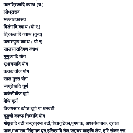
फलत्रिकादि क्वाथ (च.)
लोध्रासव
भल्लातकासव
विडंगादि क्वाथ (यो.र.)
त्रिफलादि क्वाथ (वृन्द)
पलाशपुष्प क्वाथ ( यो.र)
सालसारादिगण क्वाथ
गुणुच्यादि योग
भूधात्र्यादि योग
कतक वीज योग
साल मुस्त योग
न्यग्रोधादि चूर्ण
कर्कटीबीज चूर्ण
मेथि चूर्ण
विजयसार कोष्ठ चूर्ण या घनवटी
गुडुची काण्ड निम्वादि योग
गोक्षुरादि वटी,चन्द्रप्रभा वटी,शिवागुटिका,पुगपाक, अश्वगंधापाक, द्राक्षा
पाक,मध्वासव,सिंहामृत घृत,हरिद्रादि तैल,उदुम्वर वाकुचि लेप, हरि संकर रस,