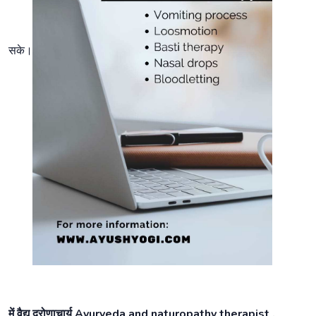
सके।
में वैद्य द्रोणाचार्य Ayurveda and naturopathy therapist ,